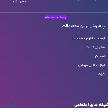
بودن کالا
پرفروش ترین محصولات
پرفروش ترین محصولات
د
لوستر و آباژور دست ساز
د
هالوژن 9 وات
ت
اسپیکر
ه
لوازم جانبی موبایل
خ
گجت
ر
که های اجتماعی