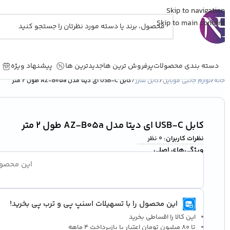
Skip to navigation
Skip to main content
دسته بندی محصولات
پرفروش ترین ها
جدیدترین ها
پیشنهاد ویژه
جد
خانه
/
لوازم جانبی موبایل
/
کابل شارژ
/
کابل USB-C ای دیتا مدل AZ-B05a طول 2 متر
کابل USB-C ای دیتا مدل AZ-B05a طول 2 متر
نظرات کاربران:
0 نظر
ویژگی‌های اصلی
این محصول و
این محصول را با تسهیلات اسنپ پی و ترب پی بخرید!
این کالا را اقساطی بخرید
تا 80 میلیون تومان اعتبار با بازپرداخت 4 ماهه