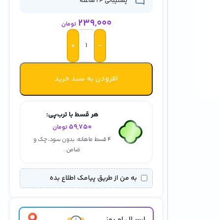
پشتیبانی 24 ساعته
239,000
تومان
+
-
افزودن به سبد خرید
هر قسط با ترب‌پی:
59,750
تومان
۴ قسط ماهانه. بدون سود، چک و
ضامن.
به من از طریق پیامک اطلاع بده
ارســال امــروز