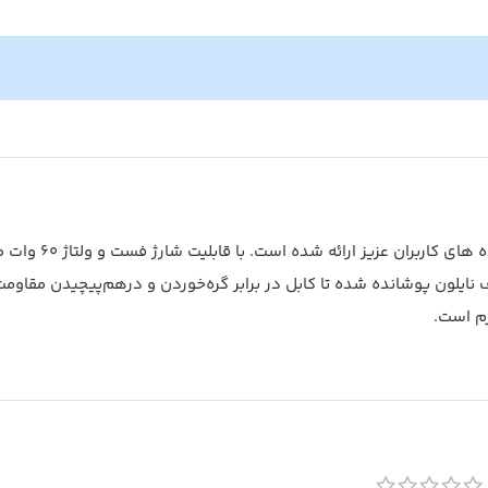
کابل انتقال دیتا تایپ سی با 2 متر طول سیم جهت سهولت انتقا
نس الیاف نایلون پوشانده شده تا کابل در برابر گره‌خوردن و درهم‌پیچیدن مقاوم