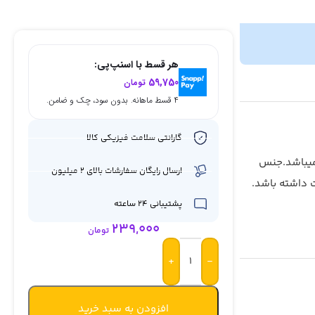
هر قسط با اسنپ‌پی:
59,750
تومان
۴ قسط ماهانه. بدون سود، چک و ضامن.
گارانتی سلامت فیزیکی کالا
ل داده های کاربران عزیز ارائه شده است. با قابلیت شارژ فست و ولتاژ 60 وات میباشد.جنس
ارسال رایگان سفارشات بالای 2 میلیون
ت داشته باشد.
پشتیبانی 24 ساعته
239,000
تومان
+
-
افزودن به سبد خرید