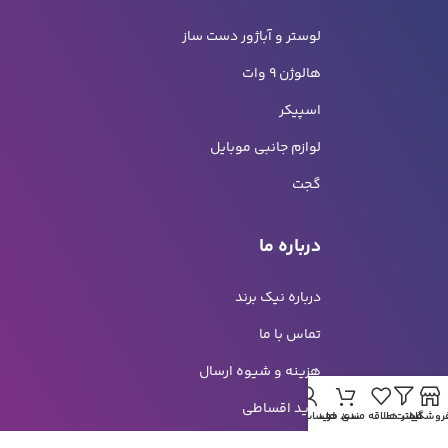
لوستر و آباژور دست ساز
هالوژن 9 وات
اسپیکر
لوازم جانبی موبایل
گجت
درباره ما
درباره نیک برند
تماس با ما
هزینه و شیوه ارسال
خرید اقساطی
روشگاه
فیلتر ها
لیست علاقه مندی ها
سبد خرید
حساب من
راهنمای خرید سازمانی