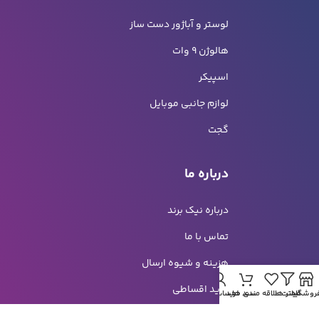
لوستر و آباژور دست ساز
هالوژن 9 وات
اسپیکر
لوازم جانبی موبایل
گجت
درباره ما
درباره نیک برند
تماس با ما
هزینه و شیوه ارسال
خرید اقساطی
روشگاه
فیلتر ها
لیست علاقه مندی ها
سبد خرید
حساب من
راهنمای خرید سازمانی