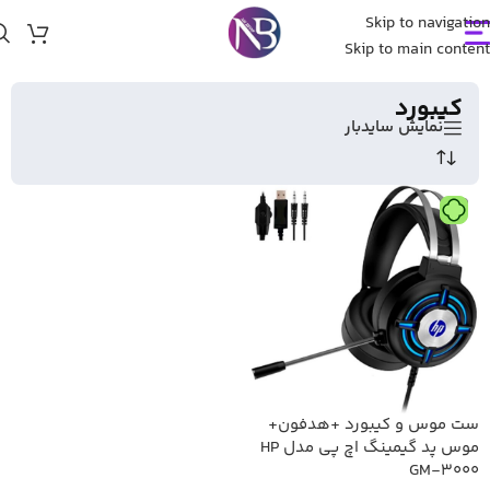
Skip to navigation
خانه
/
Skip to main content
لوازم جانبی لپ تاپ و کامپیوتر
/
کیبورد
کیبورد
نمایش سایدبار
تومان
ست موس و کیبورد +هدفون+
موس پد گیمینگ اچ پی مدل HP
GM-3000