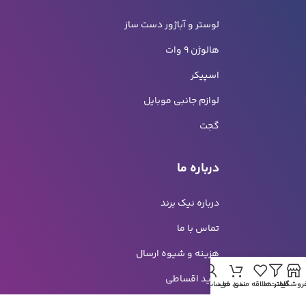
لوستر و آباژور دست ساز
هالوژن 9 وات
اسپیکر
لوازم جانبی موبایل
گجت
درباره ما
درباره نیک برند
تماس با ما
هزینه و شیوه ارسال
خرید اقساطی
روشگاه
فیلتر ها
لیست علاقه مندی ها
سبد خرید
حساب من
راهنمای خرید سازمانی